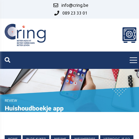
info@cring.be
089 23 33 01
HOME
IN-DE-KIJKER
NIEUWS
NIEUWSBRIEF
VERHOOG-JE-FQ