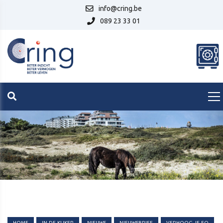
info@cring.be
089 23 33 01
HOME
IN-DE-KIJKER
NIEUWS
NIEUWSBRIEF
VERHOOG-JE-FQ