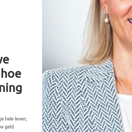
we
 hoe
nning
e hele leven;
uw geld