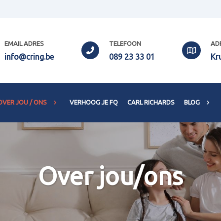
EMAIL ADRES
TELEFOON
AD
info@cring.be
089 23 33 01
Kr
OVER JOU / ONS
VERHOOG JE FQ
CARL RICHARDS
BLOG
Over jou/ons