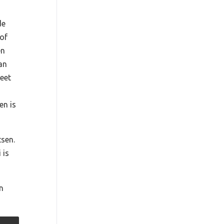
de
of
en
an
eet
en is
tsen.
 is
n