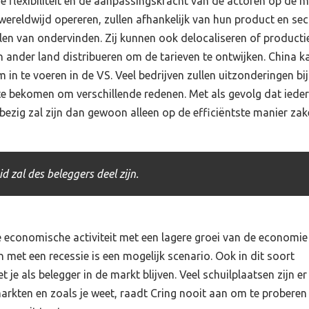
 flexibiliteit en de aanpassingskracht van de actoren op de m
 wereldwijd opereren, zullen afhankelijk van hun product en sec
len van ondervinden. Zij kunnen ook delocaliseren of producti
n ander land distribueren om de tarieven te ontwijken. China k
in te voeren in de VS. Veel bedrijven zullen uitzonderingen bi
e bekomen om verschillende redenen. Met als gevolg dat iede
bezig zal zijn dan gewoon alleen op de efficiëntste manier za
d zal des beleggers deel zijn.
e economische activiteit met een lagere groei van de economie
n met een recessie is een mogelijk scenario. Ook in dit soort
e als belegger in de markt blijven. Veel schuilplaatsen zijn er
arkten en zoals je weet, raadt Cring nooit aan om te proberen