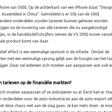
hone van 500$. Op de achterkant van een iPhone staat “Desig
a. Assembled in China”. Gemiddeld is er 50$ van de 500$
 andere onderdelen zouden tarieven kunnen geheven worden.
stijgen na de invoering van alle tarieven die nu aangekondigd
es, in de handelsdeficitcijfers nemen de VS 500$ invoer vanui
nale product komt van daar.
tief effect is een eenmalige opstoot in de inflatie. Omdat de
ten met een eenmalige sprong gelijk aan de hoogte van het tar
tijgen. Daar zal iedereen zich moeten aan aanpassen wat ook e
n tarieven op de financiële markten?
 zich moeten aanpassen of ze anticiperen nu al. Eerst kan er ch
en onderdelen voor de auto-industrie en aan de auto-export zel
et deze chaos niet aan de slag gaan. Je kan niets doen. Je mo