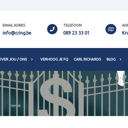
EMAIL ADRES
TELEFOON
AD
info@cring.be
089 23 33 01
Kr
OVER JOU / ONS
VERHOOG JE FQ
CARL RICHARDS
BLOG