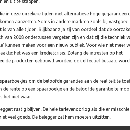
n en uit te stappen.
en die in deze onzekere tijden met alternatieve hoge gegarandeer
komen aanzetten. Soms in andere markten zoals bij vastgoed 
t is van alle tijden. Blijkbaar zijn zij van oordeel dat de oorzak
sh van 2008 ondertussen vergeten zijn en dat zij die techniek v
le' kunnen maken voor een nieuw publiek. Voor wie niet meer w
zaakte: het was een kredietcrisis. Zolang de intresten op het
ee de producten gebouwd worden, ook effectief betaald word
 spaarboekjes om de beloofde garanties aan de realiteit te toe
en de rente op een spaarboekje en de beloofde garantie te mooi
is het niet waar.
gger: rustig blijven. De hele tarievenoorlog als die er misschie
et veel goeds. De belegger zal hem moeten uitzitten.