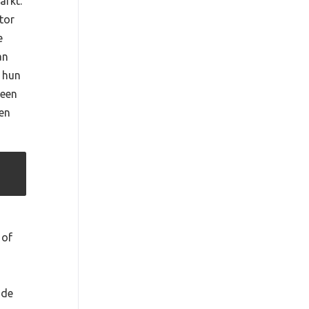
arkt.
tor
e
an
j hun
reen
ken
 of
 de