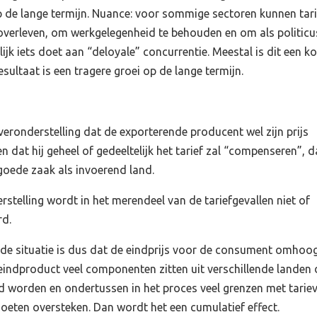
 de lange termijn. Nuance: voor sommige sectoren kunnen tar
 overleven, om werkgelegenheid te behouden en om als politicu
ijk iets doet aan “deloyale” concurrentie. Meestal is dit een ko
esultaat is een tragere groei op de lange termijn.
 veronderstelling dat de exporterende producent wel zijn prijs
 dat hij geheel of gedeeltelijk het tarief zal “compenseren”, 
 goede zaak als invoerend land.
stelling wordt in het merendeel van de tariefgevallen niet of
rd.
e situatie is dus dat de eindprijs voor de consument omhoo
t eindproduct veel componenten zitten uit verschillende landen 
 worden en ondertussen in het proces veel grenzen met tarie
oeten oversteken. Dan wordt het een cumulatief effect.