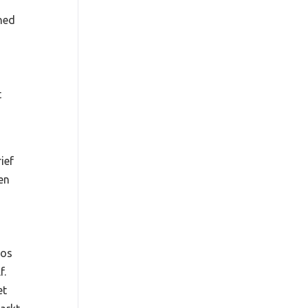
ned
t
ief
en
aos
f.
et