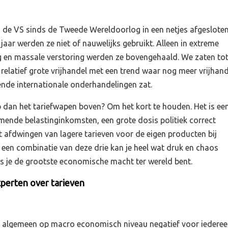
n de VS sinds de Tweede Wereldoorlog in een netjes afgeslote
 jaar werden ze niet of nauwelijks gebruikt. Alleen in extreme
 en massale verstoring werden ze bovengehaald. We zaten to
 relatief grote vrijhandel met een trend waar nog meer vrijhand
pende internationale onderhandelingen zat.
an het tariefwapen boven? Om het kort te houden. Het is ee
mende belastinginkomsten, een grote dosis politiek correct
t afdwingen van lagere tarieven voor de eigen producten bij
 een combinatie van deze drie kan je heel wat druk en chaos
ls je de grootste economische macht ter wereld bent.
perten over tarieven
et algemeen op macro economisch niveau negatief voor iedere