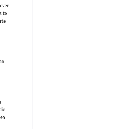
ieven
s te
rte
dan
g
die
ven