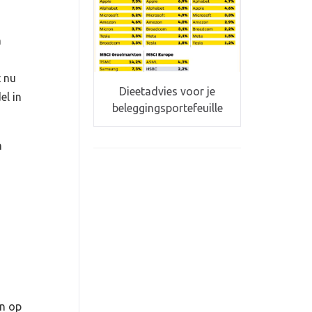
n
t nu
Dieetadvies voor je
el in
beleggingsportefeuille
n
en op