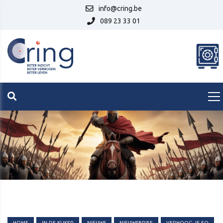
info@cring.be
089 23 33 01
HOME
IN-DE-KIJKER
NIEUWS
NIEUWSBRIEF
VERHOOG-JE-FQ