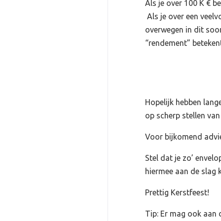
Als je over 100 K € b
Als je over een veelv
overwegen in dit soort
“rendement” betekent
Hopelijk hebben lange 
op scherp stellen van
Voor bijkomend advies
Stel dat je zo’ envel
hiermee aan de slag 
Prettig Kerstfeest!
Tip: Er mag ook aan d