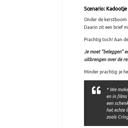
Scenario: Kadootj
Onder de kerstboom li
Daarin zit een brief 
Prachtig toch! Aan d
Je moet ”beleggen” en
uitbrengen over de re
Minder prachtig: je h
* We maken
en in films
een schenk
het echte 
zoals Cring