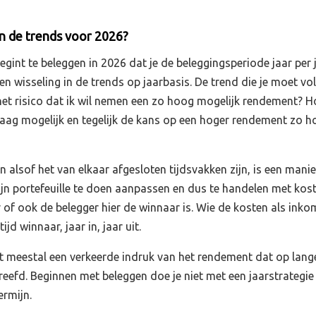
jn de trends voor 2026?
begint te beleggen in 2026 dat je de beleggingsperiode jaar per 
een wisseling in de trends op jaarbasis. De trend die je moet vo
 het risico dat ik wil nemen een zo hoog mogelijk rendement? H
 laag mogelijk en tegelijk de kans op een hoger rendement zo 
en alsof het van elkaar afgesloten tijdsvakken zijn, is een mani
zijn portefeuille te doen aanpassen en dus te handelen met kost
ker of ook de belegger hier de winnaar is. Wie de kosten als ink
tijd winnaar, jaar in, jaar uit.
ft meestal een verkeerde indruk van het rendement dat op lang
eefd. Beginnen met beleggen doe je niet met een jaarstrategie
ermijn.