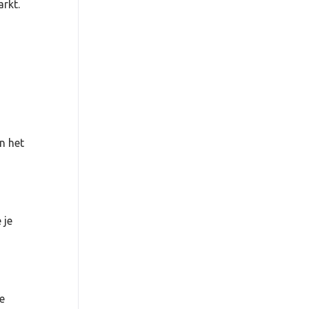
arkt.
n het
 je
e