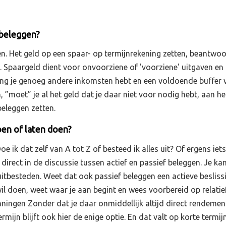
 beleggen?
en. Het geld op een spaar- op termijnrekening zetten, beantwo
m. Spaargeld dient voor onvoorziene of 'voorziene' uitgaven en
ang je genoeg andere inkomsten hebt en een voldoende buffer 
 ”moet” je al het geld dat je daar niet voor nodig hebt, aan he
eleggen zetten.
oen of laten doen?
oe ik dat zelf van A tot Z of besteed ik alles uit? Of ergens iets
 direct in de discussie tussen actief en passief beleggen. Je ka
 uitbesteden. Weet dat ook passief beleggen een actieve beslissi
 wil doen, weet waar je aan begint en wees voorbereid op relatie
ningen Zonder dat je daar onmiddellijk altijd direct rendemen
rmijn blijft ook hier de enige optie. En dat valt op korte termij