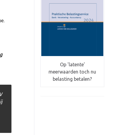
pe.
ag
Op 'latente'
meerwaarden toch nu
belasting betalen?
V
ij