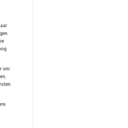
jaar
lgen
oe
hoog
er om
en.
omsten
ere