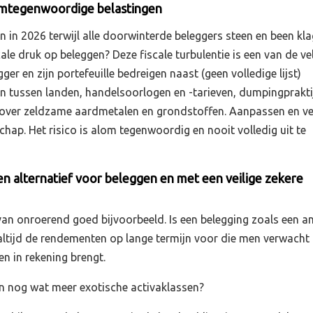
omtegenwoordige belastingen
in 2026 terwijl alle doorwinterde beleggers steen en been kl
cale druk op beleggen? Deze fiscale turbulentie is een van de ve
ger en zijn portefeuille bedreigen naast (geen volledige lijst)
 tussen landen, handelsoorlogen en -tarieven, dumpingprakti
 over zeldzame aardmetalen en grondstoffen. Aanpassen en v
hap. Het risico is alom tegenwoordig en nooit volledig uit te
en alternatief voor beleggen en met een veilige zekere
van onroerend goed bijvoorbeeld. Is een belegging zoals een a
et altijd de rendementen op lange termijn voor die men verwacht
en in rekening brengt.
 nog wat meer exotische activaklassen?