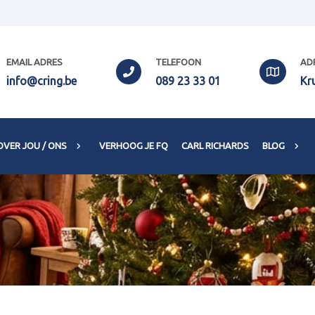
EMAIL ADRES
TELEFOON
AD
info@cring.be
089 23 33 01
Kr
OVER JOU / ONS
VERHOOG JE FQ
CARL RICHARDS
BLOG