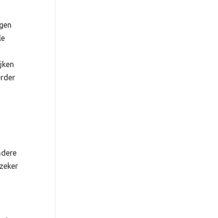
agen
le
jken
erder
ndere
 zeker