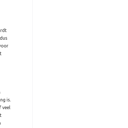
ordt
 dus
voor
t
n
ng is.
f veel
t
n